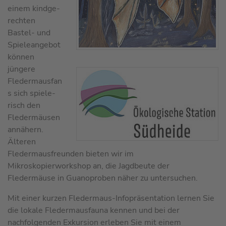
einem kind­ge­
rech­ten
Bastel- und
Spieleangebot
können
jüngere
Fledermausfan
s sich spie­le­
risch den
Fledermäusen
annähern.
Älteren
Fledermausfreunden bieten wir im
Mikroskopierworkshop an, die Jagdbeute der
Fledermäuse in Guano­pro­ben näher zu untersuchen.
Mit einer kurzen Fledermaus-Infopräsentation lernen Sie
die lokale Fleder­maus­fauna kennen und bei der
nachfolgenden Exkursion erleben Sie mit ei­nem