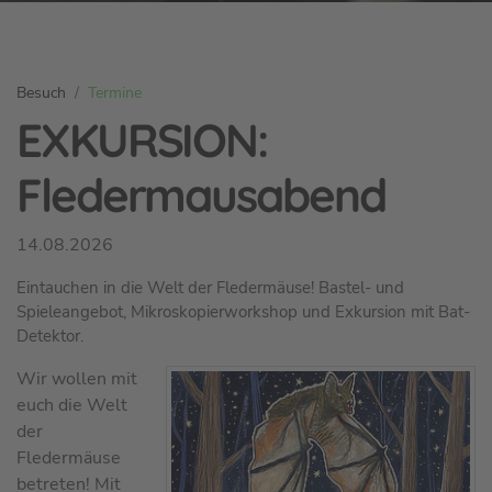
S
Besuch
Termine
i
EXKURSION:
e
s
Fledermausabend
i
n
14.08.2026
d
h
Eintauchen in die Welt der Fledermäuse! Bastel- und
i
Spieleangebot, Mikroskopierworkshop und Exkursion mit Bat-
e
Detektor.
r
Wir wollen mit
:
euch die Welt
der
Fledermäuse
betreten! Mit