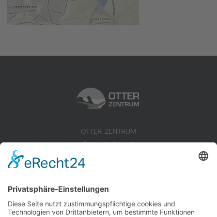
OTTER-ZENTRUM
Sudendorfallee 1
29386 Hankensbüttel
Niedersachsen
Tel.:
+49 (0) 5832 / 98 08 0