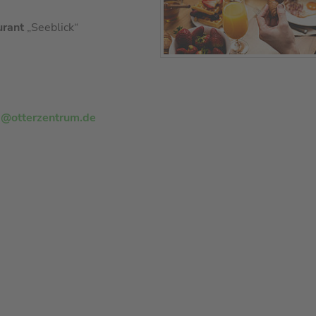
rant
„Seeblick“
g@otterzentrum.de