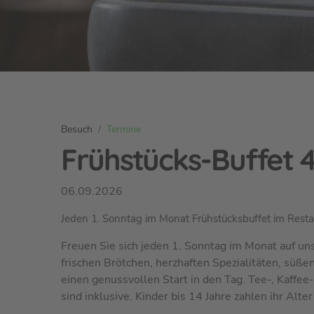
S
Besuch
Termine
i
Frühstücks-Buffet 
e
s
06.09.2026
i
n
Jeden 1. Sonntag im Monat Frühstücksbuffet im Resta
d
h
Freuen Sie sich jeden 1. Sonntag im Monat auf un
i
frischen Brötchen, herzhaften Spezialitäten, süße
e
einen genussvollen Start in den Tag. Tee-, Kaffee
r
sind inklusive. Kinder bis 14 Jahre zahlen ihr Alter
: