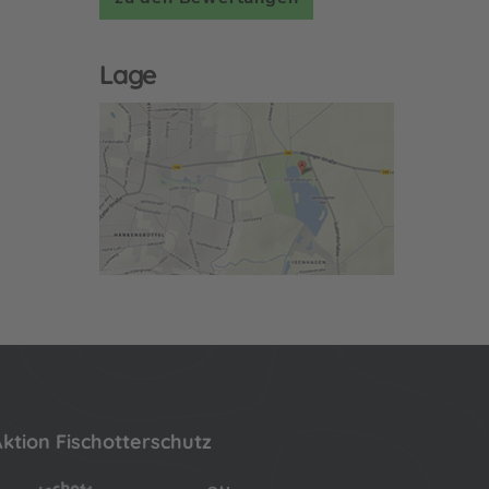
Lage
ktion Fischotterschutz