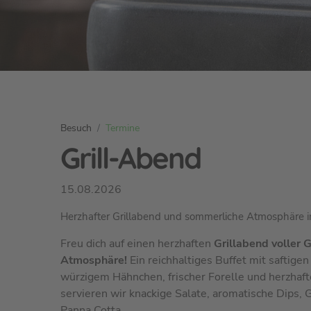
S
Besuch
Termine
i
Grill-Abend
e
s
15.08.2026
i
n
Herzhafter Grillabend und sommerliche Atmosphäre i
d
h
Freu dich auf einen herzhaften
Grillabend voller
i
Atmosphäre!
Ein reichhaltiges Buffet mit saftige
e
würzigem Hähnchen, frischer Forelle und herzhaf
r
servieren wir knackige Salate, aromatische Dips,
:
Panna Cotta.