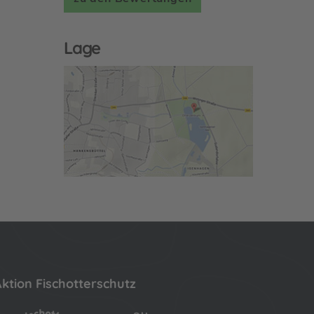
Lage
ktion Fischotterschutz