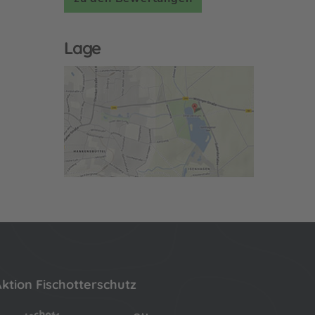
Lage
ktion Fischotterschutz