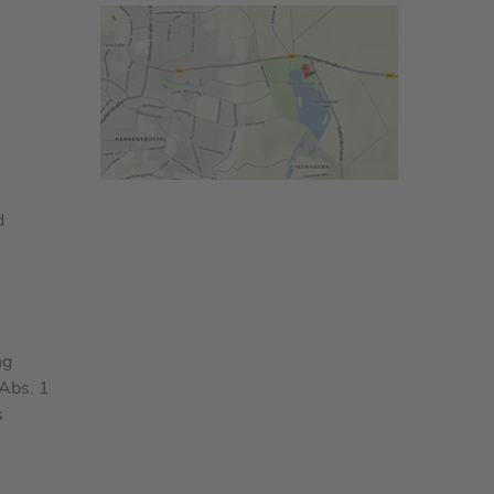
d
ng
 Abs. 1
s