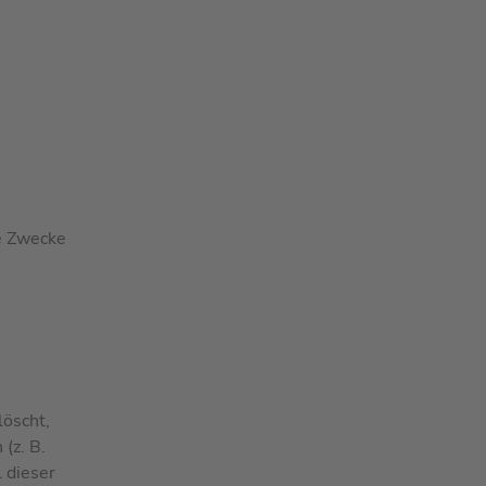
ie Zwecke
löscht,
(z. B.
 dieser