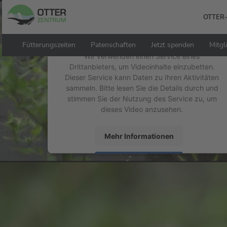
Zum
Hauptinhalt
OTTER
Wir benötigen Ihre Zustimmung, um den
springen
YouTube Video-Service zu laden!
Fütterungszeiten
Patenschaften
Jetzt spenden
Mitgl
Wir verwenden einen Service eines
Drittanbieters, um Videoinhalte einzubetten.
Dieser Service kann Daten zu Ihren Aktivitäten
sammeln. Bitte lesen Sie die Details durch und
stimmen Sie der Nutzung des Service zu, um
dieses Video anzusehen.
Mehr Informationen
Akzeptieren
powered by
Usercentrics Consent Management
Platform
&
eRecht24