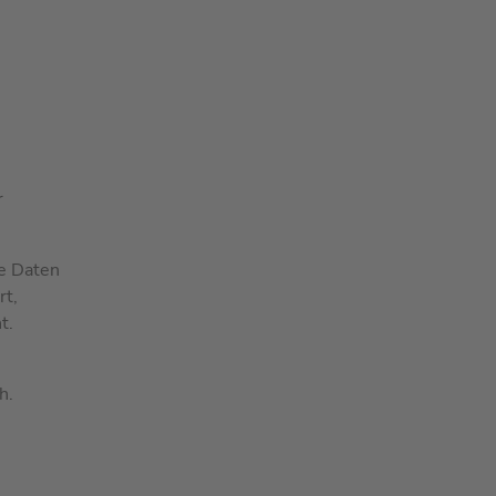
r
e Daten
rt,
t.
h.