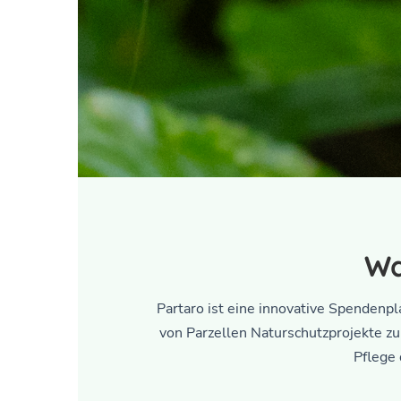
Werden Sie Tei
Mit Partaro können Sie symbolische Parzelle
Wa
und Erhalt dieses einzi
Partaro ist eine innovative Spendenp
Jetzt
von Parzellen Naturschutzprojekte zu
Pflege