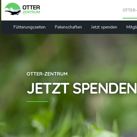
Zum
Hauptinhalt
OTTER
springen
Fütterungszeiten
Patenschaften
Jetzt spenden
Mitgl
OTTER-ZENTRUM
JETZT SPENDEN