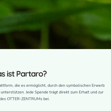
l des OTTER-ZENTRUMs
n des OTTER-ZENTRUMs sichern und damit aktiv zum Schutz
s ist Partaro?
gartigen Naturerlebnisses beitragen.
lattform, die es ermöglicht, durch den symbolischen Erwerb
→
 Parzelle sichern
 unterstützen. Jede Spende trägt direkt zum Erhalt und zur
 des OTTER-ZENTRUMs bei.