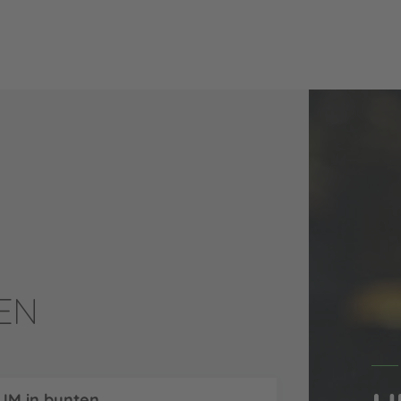
EN
M in bunten