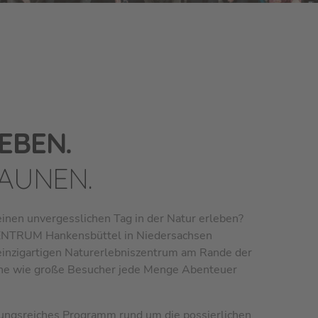
EBEN.
TAUNEN.
einen unvergesslichen Tag in der Natur erleben?
ENTRUM Hankensbüttel in Niedersachsen
in­zig­ar­ti­gen Naturerlebniszentrum am Rande der
ine wie große Be­su­cher jede Menge Abenteuer
lungsreiches Programm rund um die possierlichen