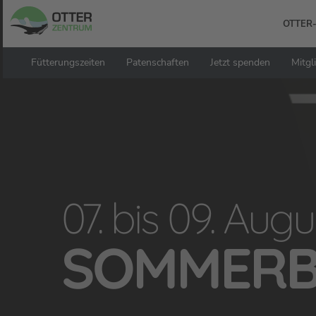
Zum
Hauptinhalt
OTTER
springen
Fütterungszeiten
Patenschaften
Jetzt spenden
Mitgl
Willkommen i
OTTER-Z