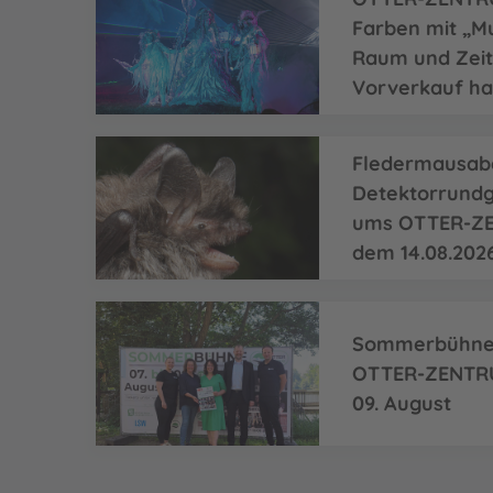
Farben mit „M
Raum und Zeit“
Vorverkauf h
Fledermausab
Detektorrund
ums OTTER-ZE
dem 14.08.202
Sommerbühne 
OTTER-ZENTRU
09. August