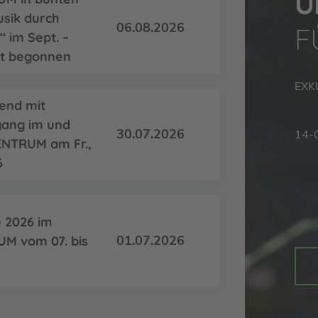
U
usik durch
06.08.2026
F
 im Sept. –
at begonnen
EXK
end mit
gang im und
30.07.2026
14-
NTRUM am Fr.,
6
2026 im
01.07.2026
M vom 07. bis