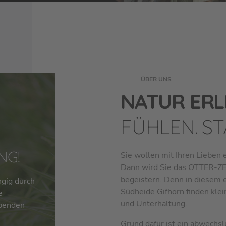
ÜBER UNS
NATUR ERL
FÜHLEN. S
NG!
Sie wollen mit Ihren Lieben 
Dann wird Sie das OTTER-Z
begeistern. Denn in diesem e
gig durch
Südheide Gifhorn finden kle
e
und Unterhaltung.
penden
Grund dafür ist ein abwechs