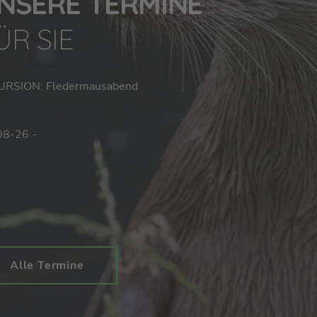
NSERE TERMINE
ÜR SIE
URSION: Fledermausabend
08-26 -
Alle Termine