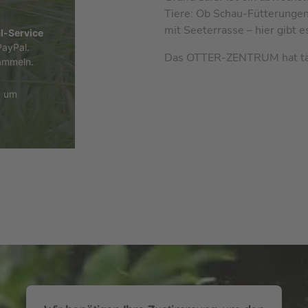
Tiere: Ob Schau-Fütterungen
mit Seeterrasse – hier gibt 
l-Service
PayPal.
Das OTTER-ZENTRUM hat tä
sammeln.
, um