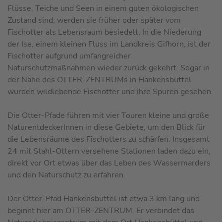
Flüsse, Teiche und Seen in einem guten ökologischen
Zustand sind, werden sie früher oder später vom
Fischotter als Lebensraum besiedelt. In die Niederung
der Ise, einem kleinen Fluss im Landkreis Gifhorn, ist der
Fischotter aufgrund um­fang­reicher
Naturschutzmaßnahmen wieder zurück gekehrt. Sogar in
der Nähe des OTTER-ZEN­TRUMs in Hankensbüttel
wurden wildlebende Fischotter und ihre Spuren gesehen.
Die Otter-Pfade führen mit vier Touren kleine und große
NaturentdeckerInnen in die­se Gebiete, um den Blick für
die Lebensräume des Fischotters zu schärfen. Ins­ge­samt
24 mit Stahl-Ottern versehene Stationen laden dazu ein,
direkt vor Ort etwas über das Leben des Wassermarders
und den Naturschutz zu erfahren.
Der Otter-Pfad Hankensbüttel ist etwa 3 km lang und
beginnt hier am OTTER-ZEN­TRUM. Er verbindet das