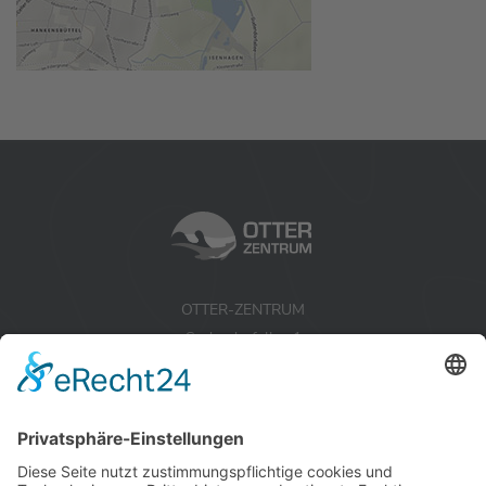
OTTER-ZENTRUM
Sudendorfallee 1
29386 Hankensbüttel
Niedersachsen
Tel.:
+49 (0) 5832 / 98 08 0