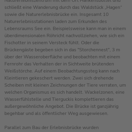
Naturerlebniszentrum mit dem Ort Hankensbüttel und
schließt eine Wanderung durch das Waldstück „Hagen“
sowie die Naturerlebnisbrücke ein. Insgesamt 10
Naturerlebnisstationen laden zum Erkunden des
Lebensraums See ein. Beispielsweise kann man in einem
überdimensionalen Röhricht nachvollziehen, wie sich ein
Fischotter in seinem Versteck fühlt. Oder die
Brückengäste begeben sich in das "Storchennest", 3 m
über der Wasseroberfläche und beobachten mit einem
Fernrohr das Verhalten der in Sichtweite brütenden
Weißstörche. Auf einem Be­ob­ach­tungs­steg kann nach
Kleintieren gekeschert werden. Zwei sich drehende
Schei­ben mit kleinen Zeichnungen der Tiere verraten, um
welchen Organismus es sich handelt. Wackelzonen, eine
Wasserfühlstelle und Tierguckis komplettieren das
außergewöhnliche Angebot. Die Brücke ist ganzjährig
begehbar und als öffentlicher Weg ausgewiesen.
Parallel zum Bau der Erlebnisbrücke wurden