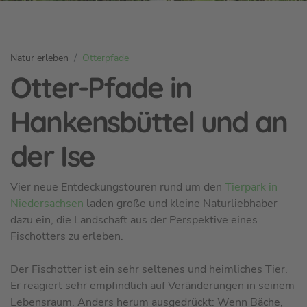
S
Natur erleben
Otterpfade
i
Otter-Pfade in
e
s
Hankensbüttel und an
i
n
der Ise
d
h
Vier neue Entdeckungstouren rund um den
Tierpark in
i
Niedersachsen
laden große und kleine Naturliebhaber
e
dazu ein, die Landschaft aus der Perspektive eines
r
Fischotters zu erleben.
:
Der Fischotter ist ein sehr seltenes und heimliches Tier.
Er reagiert sehr empfindlich auf Veränderungen in seinem
Lebensraum. Anders herum ausgedrückt: Wenn Bäche,