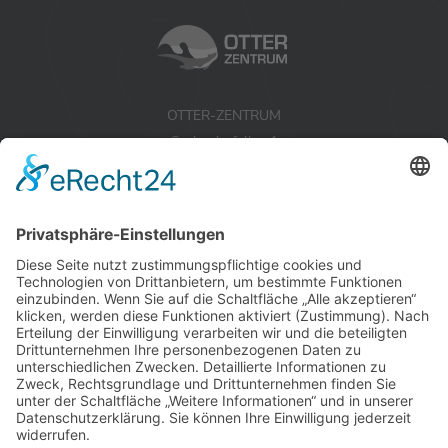
OTTER-ZENTRUM
Sudendorfallee 1
29386 Hankensbüttel
Niedersachsen
Tel.:
+49 (0) 5832 / 98 08 0
Aktion Fischotterschutz