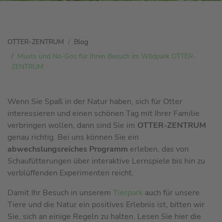
S
OTTER-ZENTRUM
Blog
i
Musts und No-Gos für Ihren Besuch im Wildpark OTTER-
e
ZENTRUM
s
i
n
Wenn Sie Spaß in der Natur haben, sich für Otter
d
interessieren und einen schönen Tag mit Ihrer Familie
h
verbringen wollen, dann sind Sie im
OTTER-ZENTRUM
i
genau richtig. Bei uns können Sie ein
e
abwechslungsreiches Programm
erleben, das von
r
Schaufütterungen über interaktive Lernspiele bis hin zu
:
verblüffenden Experimenten reicht.
Damit Ihr Besuch in unserem
Tierpark
auch für unsere
Tiere und die Natur ein positives Erlebnis ist, bitten wir
Sie, sich an einige Regeln zu halten. Lesen Sie hier die